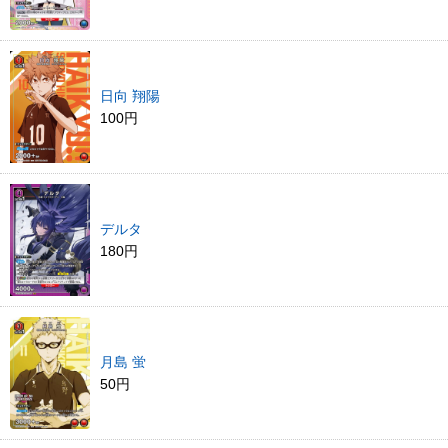
日向 翔陽
100円
デルタ
180円
月島 蛍
50円