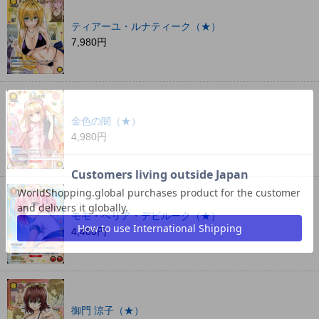
ティアーユ・ルナティーク（★）
7,980円
金色の闇（★）
4,980円
モモ・ベリア・デビルーク（★）
4,480円
御門 涼子（★）