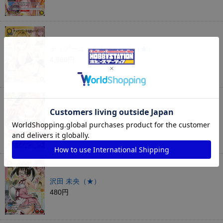
ティアーユ・ルナティーク（★）
4,980円
ダークネス（★）
5,980円
沢田 未央（★）
480円