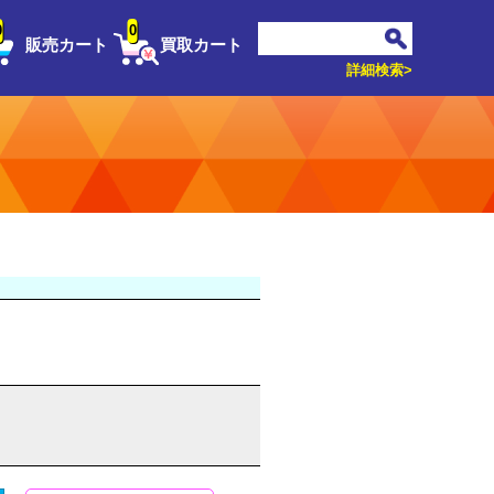
0
0
販売カート
買取カート
詳細検索>