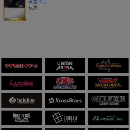
眞霜 平助
50円