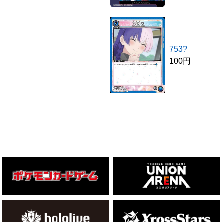
753?
100円