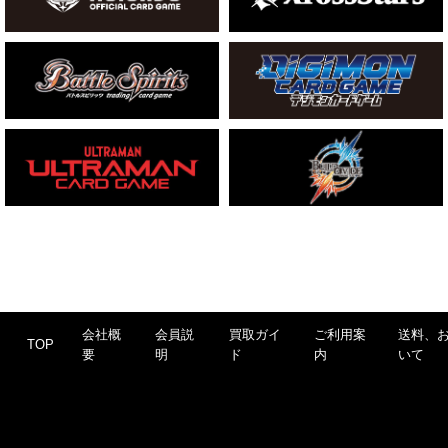
会社概
会員説
買取ガイ
ご利用案
送料、
TOP
要
明
ド
内
いて