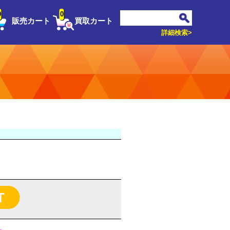
0
0
販売カート
買取カート
詳細検索>