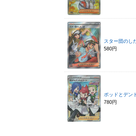
スター団のした
580円
ポッドとデント
780円