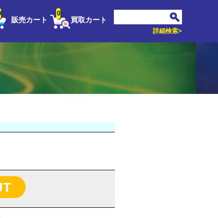
0
0
販売カート
買取カート
詳細検索>