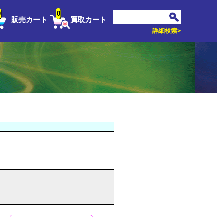
0
0
販売カート
買取カート
詳細検索>