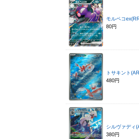
モルペコex(RR
80円
トサキント(AR
480円
シルヴァディ(A
380円