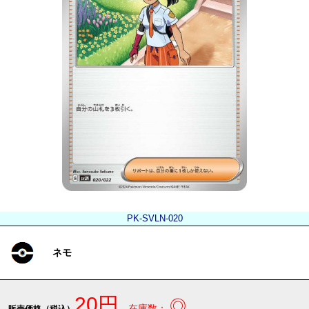
PK-SVLN-020
ネモ
20円
◎
在庫数：
販売価格（税込）