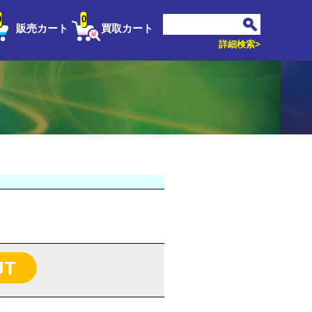
0
0
販売カート
買取カート
詳細検索>