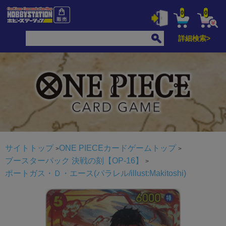
0
0
詳細検索>
サイトトップ
ONE PIECEカードゲームトップ
ブースターパック 決戦の刻【OP-16】
ポートガス・Ｄ・エース(パラレル/illust:Makitoshi)