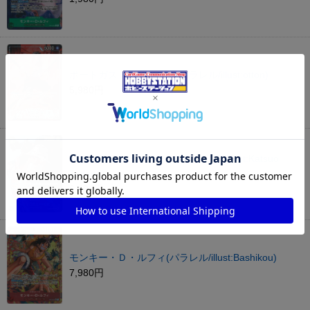
ポートガス・Ｄ・エース(パラレル/illust:otton)
5,980円
バーソロミュー・くま(パラレル/SP/illust:Katsuo
Tadano)
6,480円
モンキー・Ｄ・ルフィ(パラレル/illust:Bashikou)
7,980円