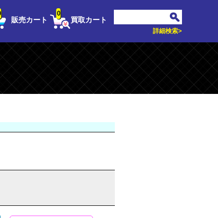
0
0
販売カート
買取カート
詳細検索>