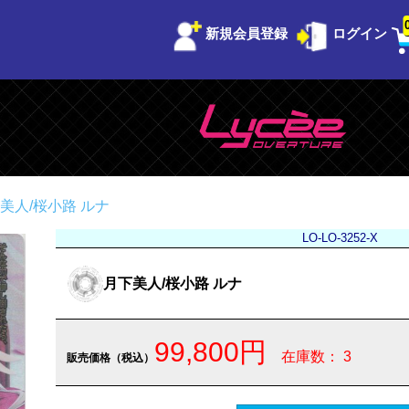
新規会員登録
ログイン
美人/桜小路 ルナ
LO-LO-3252-X
月下美人/桜小路 ルナ
99,800円
在庫数： 3
販売価格（税込）