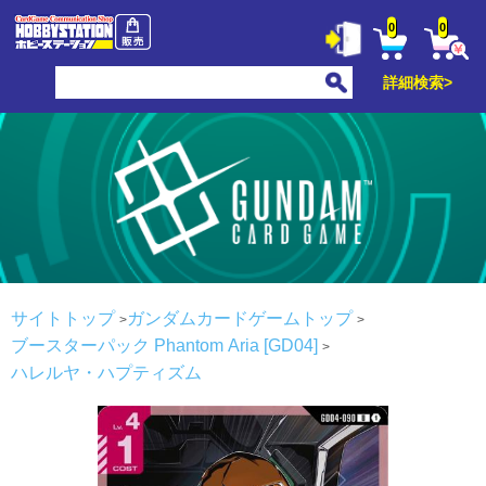
0
0
詳細検索>
サイトトップ
ガンダムカードゲームトップ
ブースターパック Phantom Aria [GD04]
ハレルヤ・ハプティズム