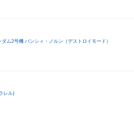
ンダム2号機 バンシィ・ノルン（デストロイモード）
ラレル)