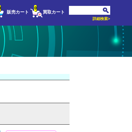
0
0
販売カート
買取カート
詳細検索>