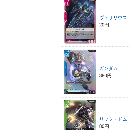
ヴェサリウス
20円
ガンダム
380円
リック・ドム
80円