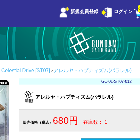
新規会員登録
ログイン
stial Drive [ST07]
アレルヤ・ハプティズム(パラレル)
GC-01-ST07-012
アレルヤ・ハプティズム(パラレル)
680円
在庫数： 1
販売価格（税込）