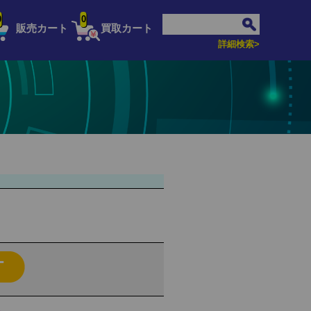
0
0
販売カート
買取カート
詳細検索>