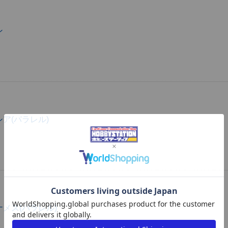
ン
ア(パラレル)
メス(パラレル)