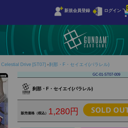
新規会員登録
ログイン
stial Drive [ST07]
刹那・F・セイエイ(パラレル)
GC-01-ST07-009
刹那・F・セイエイ(パラレル)
1,280円
販売価格（税込）