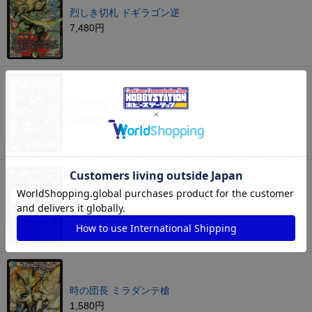
烈しき切札 ドギラゴン逆
7,480円
完璧団長 オーパーツ銃
3,980円
PP-「P」
1,480円
時の団長 ミラダンテ槍
1,580円