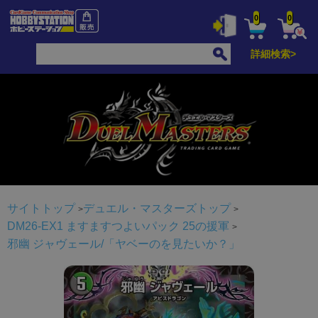
0
0
詳細検索>
サイトトップ
デュエル・マスターズトップ
DM26-EX1 ますますつよいパック 25の援軍
邪幽 ジャヴェール/「ヤベーのを見たいか？」