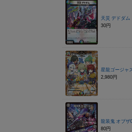
天災 デドダム
30円
星龍ゴージャス
2,980円
龍装鬼 オブザ
80円