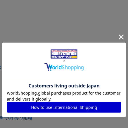
・アース(シークレット)
08号/終焉の開闢