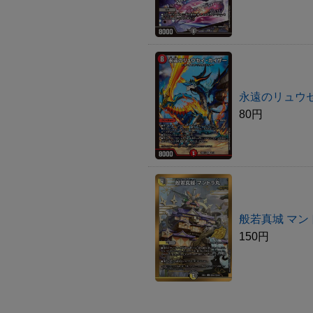
永遠のリュウ
80円
般若真城 マン
150円