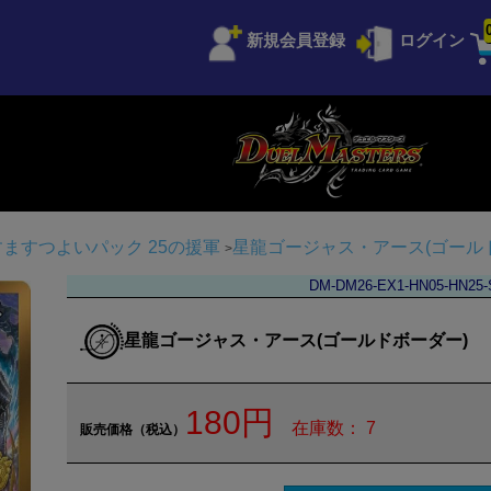
新規会員登録
ログイン
 ますますつよいパック 25の援軍
星龍ゴージャス・アース(ゴール
DM-DM26-EX1-HN05-HN25-
星龍ゴージャス・アース(ゴールドボーダー)
180円
在庫数： 7
販売価格（税込）