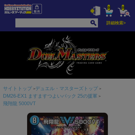
0
0
詳細検索>
サイトトップ
デュエル・マスターズトップ
DM26-EX1 ますますつよいパック 25の援軍
飛翔龍 5000VT