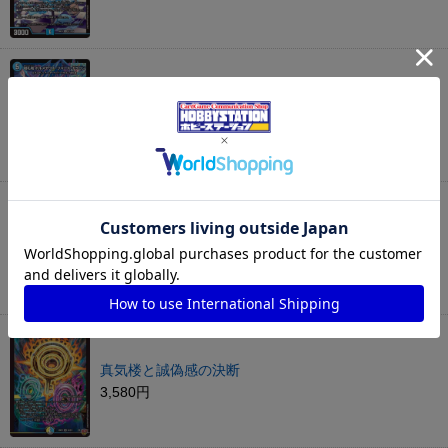
切札竜 ボルメテウス・リバース・ドラゴン
1,980円
偽りの希望 鬼丸「終斗」
2,780円
真気楼と誠偽感の決断
3,580円