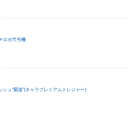
チロボ弐号機
ッシュ“覇道”(キャラプレミアムトレジャー)