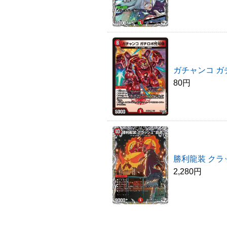
ガチャンコ ガ
80円
勝利龍装 クラ
2,280円