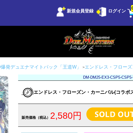
新規会員登録
ログイン
 邪神爆発デュエナマイトパック「王道W」
エンドレス・フローズ
DM-DM25-EX3-CSP5-CSP5
エンドレス・フローズン・カーニバル(コラボ
2,580円
販売価格（税込）