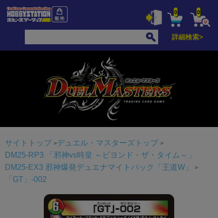
0
0
詳細検索>
サイトトップ
デュエル・マスターズトップ
DM25-RP3 「邪神vs時皇 ～ビヨンド・ザ・タイム～」
DM25-EX3 邪神爆発デュエナマイトパック「王道W」
「GT」-002