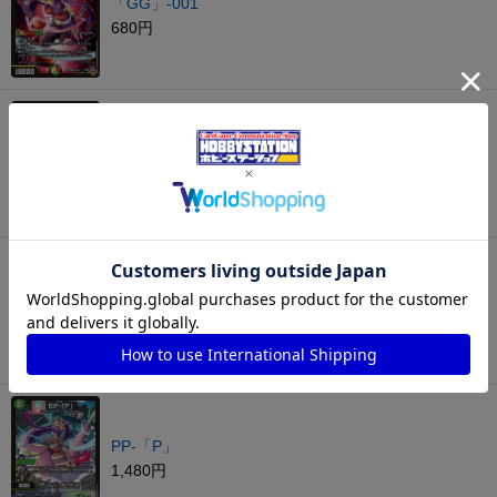
「GG」-001
680円
熱き邪道 レッドゾーンZ
580円
弐闘路と轟点火の決断
220円
PP-「P」
1,480円