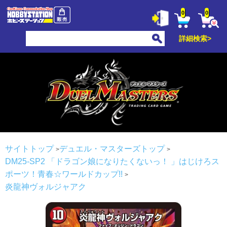
0
0
詳細検索>
サイトトップ
デュエル・マスターズトップ
DM25-SP2 「ドラゴン娘になりたくないっ！ 」はじけろス
ポーツ！青春☆ワールドカップ!!
炎龍神ヴォルジャアク