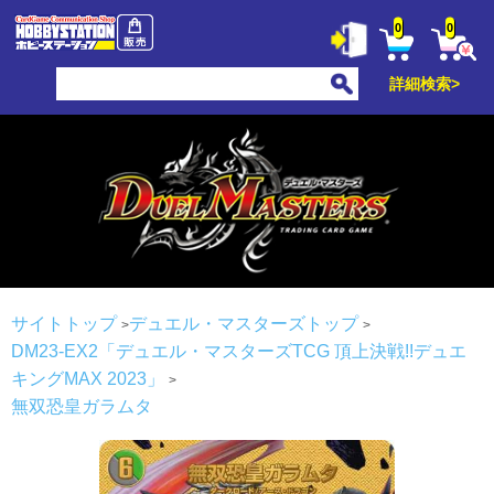
0
0
詳細検索>
サイトトップ
デュエル・マスターズトップ
DM23-EX2「デュエル・マスターズTCG 頂上決戦!!デュエ
キングMAX 2023」
無双恐皇ガラムタ