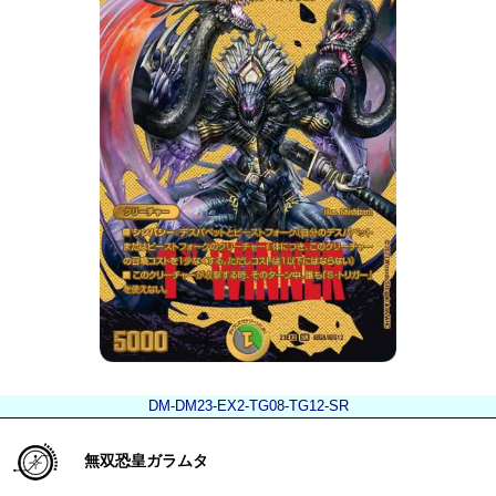
DM-DM23-EX2-TG08-TG12-SR
無双恐皇ガラムタ