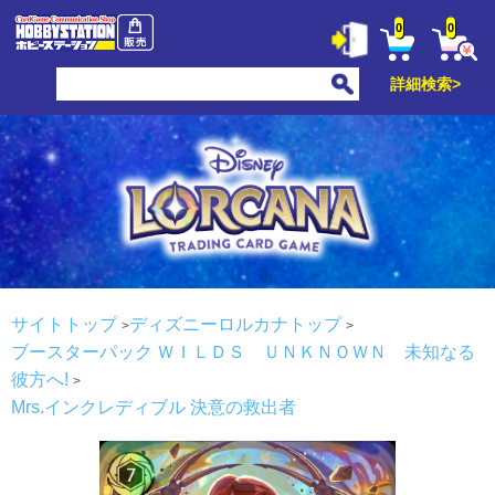
0
0
詳細検索>
サイトトップ
ディズニーロルカナトップ
ブースターパック ＷＩＬＤＳ ＵＮＫＮＯＷＮ 未知なる
彼方へ!
Mrs.インクレディブル 決意の救出者