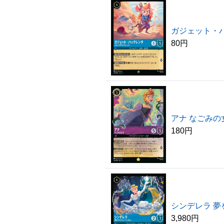
ガジェット・
80円
アナ なごみの
180円
シンデレラ 
3,980円