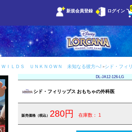
新規会員登録
ログイン
 ＷＩＬＤＳ ＵＮＫＮＯＷＮ 未知なる彼方へ!
シド・フィリ
DL-JA12-126-LG
シド・フィリップス おもちゃの外科医
280円
在庫数： 1
販売価格（税込）