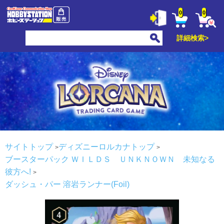
0
0
詳細検索>
サイトトップ
ディズニーロルカナトップ
ブースターパック ＷＩＬＤＳ ＵＮＫＮＯＷＮ 未知なる
彼方へ!
ダッシュ・パー 溶岩ランナー(Foil)