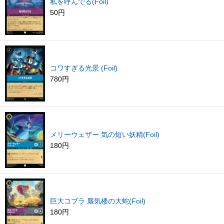
私を呼んでる(Foil)
50円
コワすぎる光景 (Foil)
780円
メリーウェザー 気の短い妖精(Foil)
180円
巨大コブラ 蜃気楼の大蛇(Foil)
180円