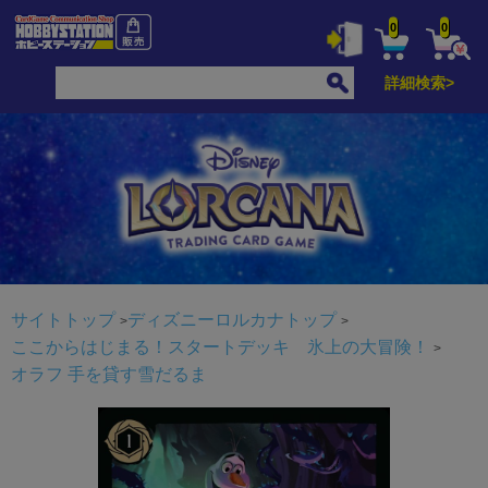
0
0
詳細検索>
サイトトップ
ディズニーロルカナトップ
ここからはじまる！スタートデッキ 氷上の大冒険！
オラフ 手を貸す雪だるま