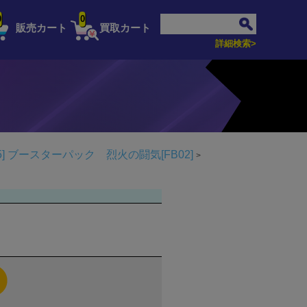
0
0
販売カート
買取カート
詳細検索>
]
ブースターパック 烈火の闘気[FB02]