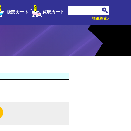
0
0
販売カート
買取カート
詳細検索>