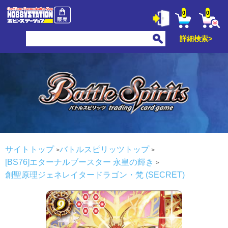
0
0
詳細検索>
サイトトップ
バトルスピリッツトップ
[BS76]エターナルブースター 永皇の輝き
創聖原理ジェネレイタードラゴン・梵 (SECRET)