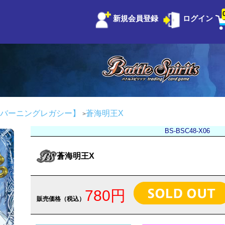
新規会員登録
ログイン
バーニングレガシー】
蒼海明王X
BS-BSC48-X06
蒼海明王X
780円
販売価格（税込）