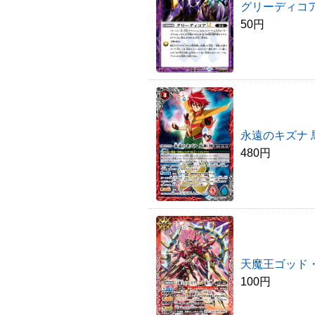
グリーディコアLT
50円
永遠のキズナ 馬神
480円
天魔王ゴッド・
100円