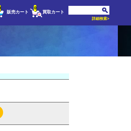
0
0
販売カート
買取カート
詳細検索>