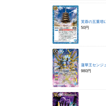
芙蓉の五重塔L
50円
蓮華王センジ
980円