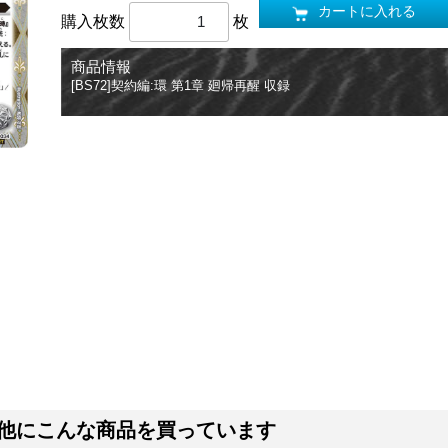
カートに入れる
購入枚数
枚
商品情報
[BS72]契約編:環 第1章 廻帰再醒 収録
他にこんな商品を買っています