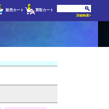
0
0
販売カート
買取カート
詳細検索>