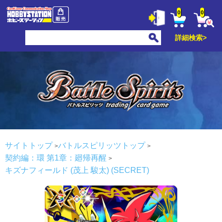
0
0
詳細検索>
サイトトップ
バトルスピリッツトップ
契約編：環 第1章：廻帰再醒
キズナフィールド (茂上 駿太) (SECRET)