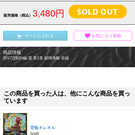
3,480円
販売価格（税込）
カートに入れる
お気に入り登録
商品情報
[BS72]契約編:環 第1章 廻帰再醒 収録
この商品を買った人は、他にこんな商品を買っ
ています
雷輪オレオル
50円