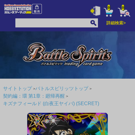
0
0
詳細検索>
サイトトップ
バトルスピリッツトップ
契約編：環 第1章：廻帰再醒
キズナフィールド (白夜王ヤイバ) (SECRET)