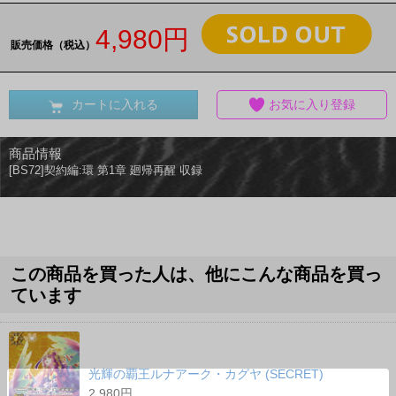
4,980円
販売価格（税込）
カートに入れる
お気に入り登録
商品情報
[BS72]契約編:環 第1章 廻帰再醒 収録
この商品を買った人は、他にこんな商品を買っ
ています
光輝の覇王ルナアーク・カグヤ (SECRET)
2,980円