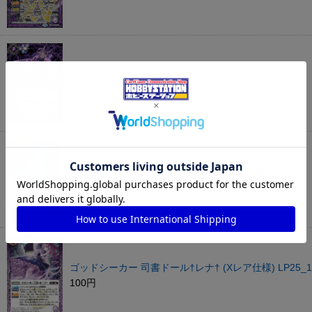
(キズあり特価品) 魔界剣神ドール†アンシャンテ†
580円
(キズあり特価品) テランの丘の天地繋ぐ星柱
100円
ゴッドシーカー 司書ドール†レナ† (Xレア仕様) LP25_1
100円