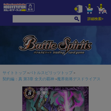
0
0
詳細検索>
サイトトップ
バトルスピリッツトップ
契約編：真 第3章 全天の覇神
魔界衛将デスドライアス