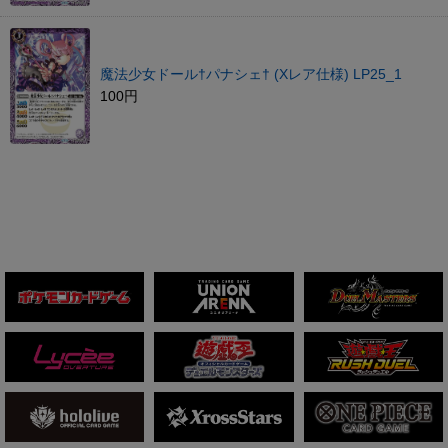
魔法少女ドール†パナシェ† (Xレア仕様) LP25_1
100円