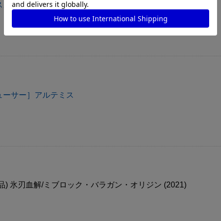
カル ［3］（SECRET）
ューサー］アルテミス
) 氷刃血解/ミブロック・バラガン・オリジン (2021)