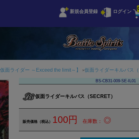
新規会員登録
ログイン
イダー ～Exceed the limit～】
仮面ライダーキルバス（S
BS-CB31-009-SE-IL01
仮面ライダーキルバス（SECRET）
100円
◎
在庫数：
販売価格（税込）