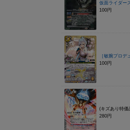
仮面ライダース
100円
［敏腕プロデ
100円
(キズあり特価品
280円