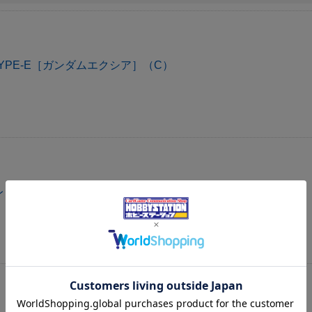
TYPE-E［ガンダムエクシア］（C）
レ（C）