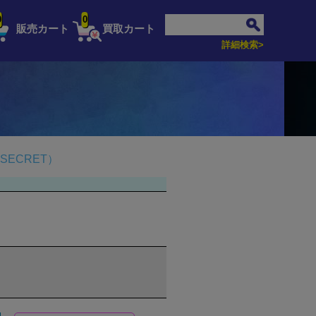
0
0
販売カート
買取カート
詳細検索>
ECRET）