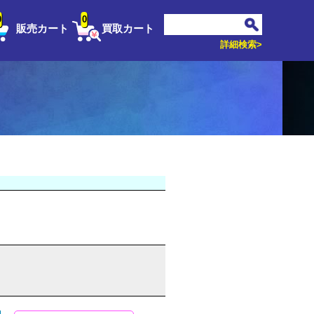
0
0
販売カート
買取カート
詳細検索>