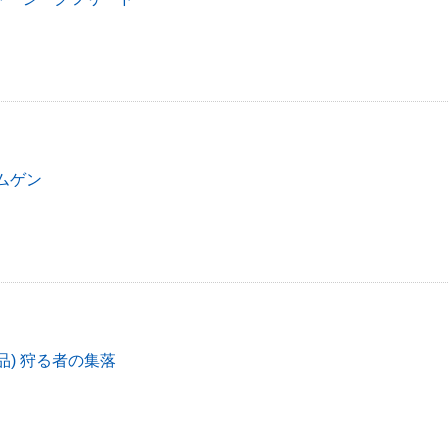
ムゲン
品) 狩る者の集落