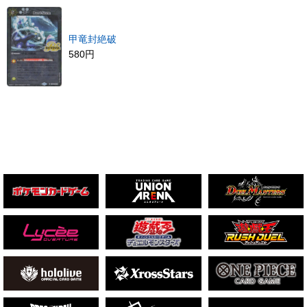
甲竜封絶破
580円