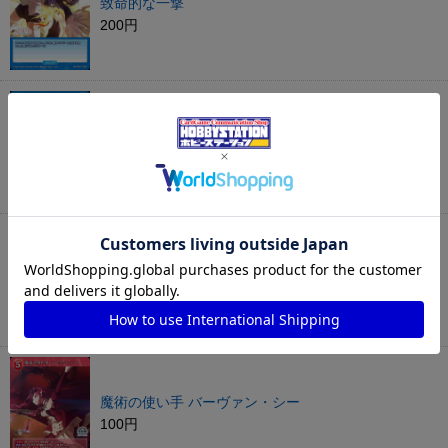
致命的な一撃
200円
獰猛な同類
50円
戒めの令呪
380円
魔術の使い手 バーヴァン・シー
100円