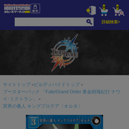
0
0
詳細検索>
サイトトップ
ビルディバイドトップ
ブースターパック 「Fate/Grand Order 黄金樹海紀行 ナウ
イ･ミクトラン」
冥界の番人 キングプロテア〔オルタ〕