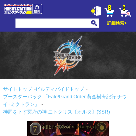
0
0
詳細検索>
サイトトップ
ビルディバイドトップ
ブースターパック 「Fate/Grand Order 黄金樹海紀行 ナウ
イ･ミクトラン」
神罰を下す冥府の神 ニトクリス〔オルタ〕(SSR)