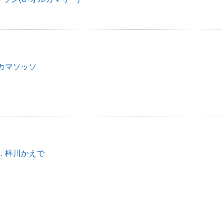
カマソッソ
 梓川かえで