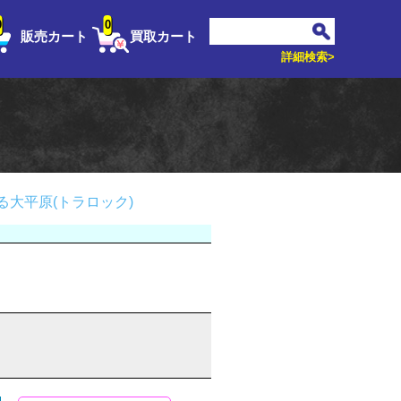
0
0
販売カート
買取カート
詳細検索>
る大平原(トラロック)