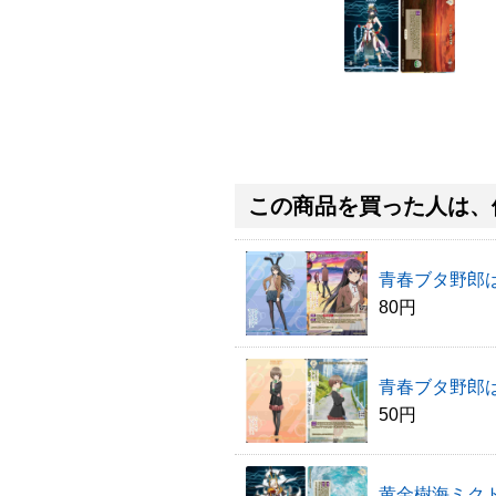
この商品を買った人は、
青春ブタ野郎
80円
青春ブタ野郎
50円
黄金樹海ミクト