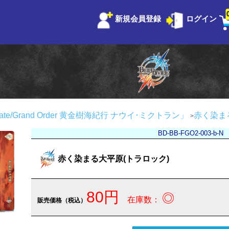
新規会員登録
ログイン
e/Grand Order 黄金樹海紀行 ナウイ･ミクトラン」
赤く染ま
BD-BB-FGO2-003-b-N
赤く染まる大平原(トラロック)
80円
◎
在庫数：
販売価格（税込）