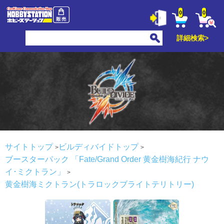
0
0
詳細検索>
サイトトップ
ビルディバイドトップ
ブースターパック 「Fate/Grand Order 黄金樹海紀行 ナウ
イ･ミクトラン」
黄金樹海ミクトラン(トラロックブライトテリトリー)