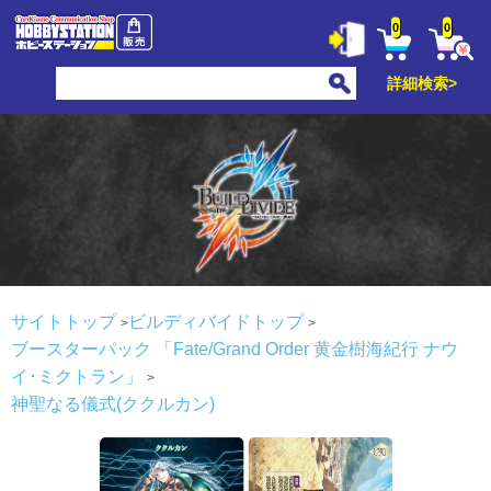
0
0
詳細検索>
サイトトップ
ビルディバイドトップ
ブースターパック 「Fate/Grand Order 黄金樹海紀行 ナウ
イ･ミクトラン」
神聖なる儀式(ククルカン)