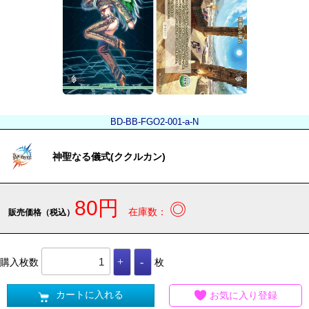
BD-BB-FGO2-001-a-N
神聖なる儀式(ククルカン)
80円
◎
在庫数：
販売価格（税込）
購入枚数
枚
カートに入れる
お気に入り登録