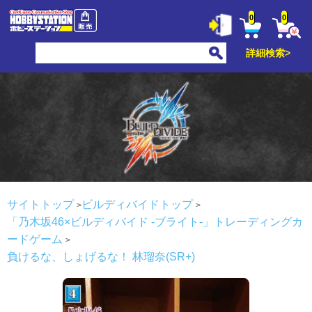
0
0
詳細検索>
サイトトップ
ビルディバイドトップ
「乃木坂46×ビルディバイド -ブライト-」トレーディングカ
ードゲーム
負けるな、しょげるな！ 林瑠奈(SR+)