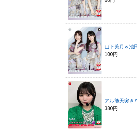
80円
山下美月＆池
100円
アル能天突き 
380円