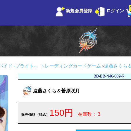
新規会員登録
ログイン
バイド -ブライト-」トレーディングカードゲーム
遠藤さくら
BD-BB-N46-069-R
遠藤さくら＆菅原咲月
150円
在庫数： 3
販売価格（税込）