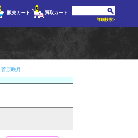
0
0
販売カート
買取カート
詳細検索>
＆菅原咲月