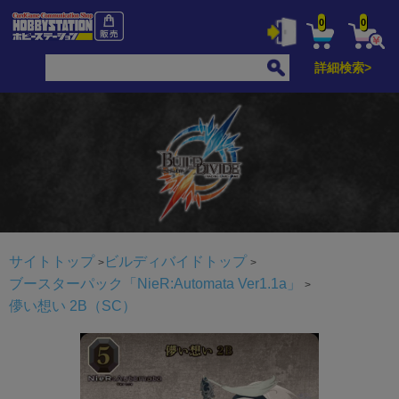
0
0
詳細検索>
サイトトップ
ビルディバイドトップ
ブースターパック「NieR:Automata Ver1.1a」
儚い想い 2B（SC）