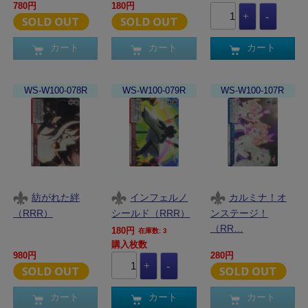
780円
180円
カート
カート
カート
WS-W100-078R
WS-W100-079R
WS-W100-107R
紡がれた絆
インフェルノ
カルミナ！オ
（RRR）
シールド（RRR）
ンステージ！
（RR…
180円
在庫数: 3
購入枚数
980円
280円
カート
カート
カート