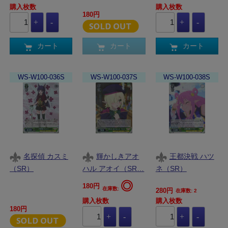
購入枚数
購入枚数
180円
カート
カート
カート
WS-W100-036S
WS-W100-037S
WS-W100-038S
名探偵 カスミ
輝かしきアオ
王都決戦 ハツ
（SR）
ハル アオイ（SR…
ネ（SR）
◎
180円
在庫数:
280円
在庫数: 2
購入枚数
購入枚数
180円