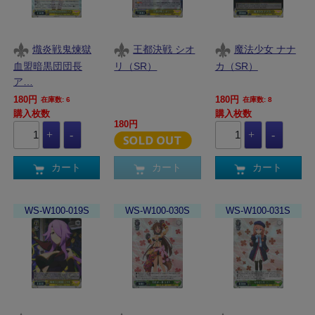
熾炎戦鬼煉獄
王都決戦 シオ
魔法少女 ナナ
血盟暗黒団団長
リ（SR）
カ（SR）
ア…
180円
180円
在庫数: 6
在庫数: 8
購入枚数
購入枚数
180円
カート
カート
カート
WS-W100-019S
WS-W100-030S
WS-W100-031S