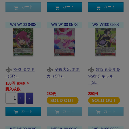
カート
カート
カート
WS-W100-040S
WS-W100-057S
WS-W100-058S
怪盗 タマキ
変貌大妃 ネネ
次なる美食を
（SR）
カ（SR）
求めて キャル
（S…
180円
在庫数: 9
購入枚数
280円
280円
カート
カート
カート