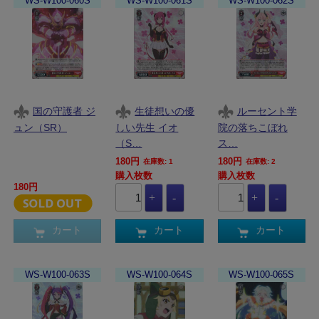
WS-W100-060S
WS-W100-061S
WS-W100-062S
国の守護者 ジ
生徒想いの優
ルーセント学
ュン（SR）
しい先生 イオ
院の落ちこぼれ
（S…
ス…
180円
180円
在庫数: 1
在庫数: 2
購入枚数
購入枚数
180円
カート
カート
カート
WS-W100-063S
WS-W100-064S
WS-W100-065S