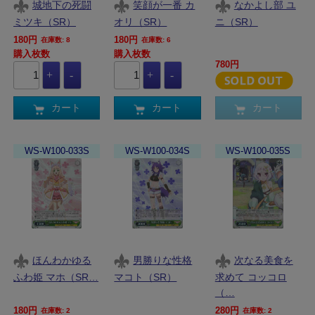
城地下の死闘
笑顔が一番 カ
なかよし部 ユ
ミツキ（SR）
オリ（SR）
ニ（SR）
180円
180円
在庫数: 8
在庫数: 6
購入枚数
購入枚数
780円
カート
カート
カート
WS-W100-033S
WS-W100-034S
WS-W100-035S
ほんわかゆる
男勝りな性格
次なる美食を
ふわ姫 マホ（SR…
マコト（SR）
求めて コッコロ
（…
180円
280円
在庫数: 2
在庫数: 2