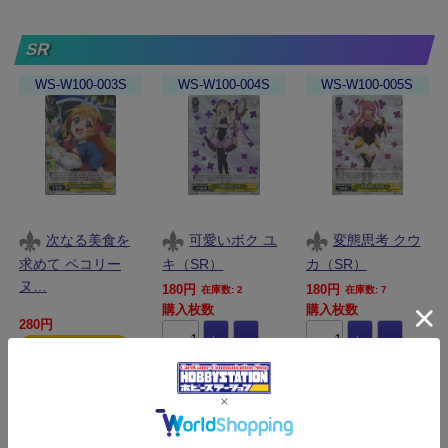
SR
WS-W100-003S
WS-W100-004S
WS-W100-005S
次なる美食を
可愛いボク ユ
変態思考 クウ
求めて ペコリー
キ（SR）
カ（SR）
ヌ…
180円
180円
在庫数: 2
在庫数: 7
購入枚数
購入枚数
280円
カート
カート
カート
WS-W100-006S
WS-W100-008S
WS-W100-010S