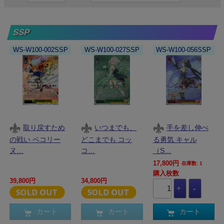
SSP
WS-W100-002SSP
WS-W100-027SSP
WS-W100-056SSP
取り戻すため
いつまでも、
手を差し伸べ
の戦い ペコリー
どこまでも コッ
る勇気 キャル
ヌ…
コ…
（S…
17,800円
在庫数: 1
購入枚数
39,800円
34,800円
カート
カート
カート