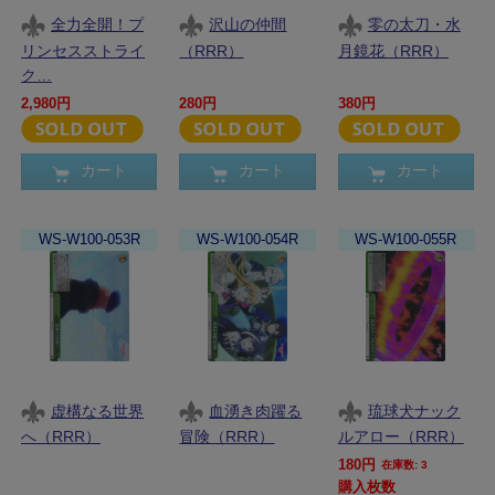
全力全開！プ
沢山の仲間
零の太刀・水
リンセスストライ
（RRR）
月鏡花（RRR）
ク…
2,980円
280円
380円
カート
カート
カート
WS-W100-053R
WS-W100-054R
WS-W100-055R
虚構なる世界
血湧き肉躍る
琉球犬ナック
へ（RRR）
冒険（RRR）
ルアロー（RRR）
180円
在庫数: 3
購入枚数