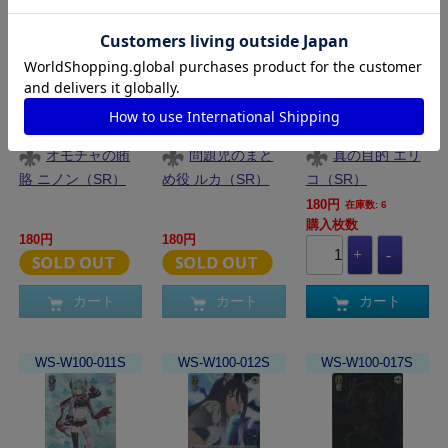
オモチャの賄
問題児のまと
真の目的 エリ
賂 ニノン（SR）
め役 ルカ（SR）
コ（SR）
180円
在庫数: 6
購入枚数
180円
180円
カート
カート
カート
WS-W100-011S
WS-W100-012S
WS-W100-017S