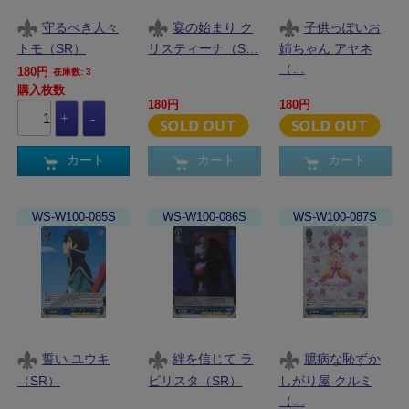
守るべき人々
宴の始まり ク
子供っぽいお
トモ（SR）
リスティーナ（S…
姉ちゃん アヤネ
（…
180円
在庫数: 3
購入枚数
180円
180円
カート
カート
カート
WS-W100-085S
WS-W100-086S
WS-W100-087S
誓い ユウキ
絆を信じて ラ
臆病な恥ずか
（SR）
ビリスタ（SR）
しがり屋 クルミ
（…