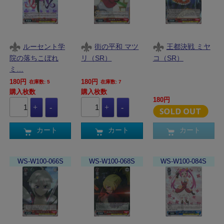
ルーセント学
街の平和 マツ
王都決戦 ミヤ
院の落ちこぼれ
リ（SR）
コ（SR）
ミ…
180円
180円
在庫数: 5
在庫数: 7
購入枚数
購入枚数
180円
カート
カート
カート
WS-W100-066S
WS-W100-068S
WS-W100-084S