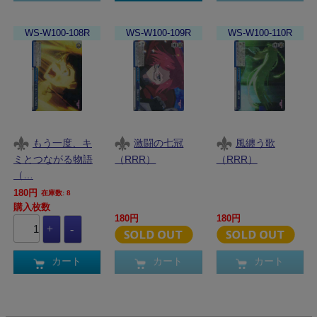
WS-W100-108R
WS-W100-109R
WS-W100-110R
もう一度、キ
激闘の七冠
風纏う歌
ミとつながる物語
（RRR）
（RRR）
（…
180円
在庫数: 8
購入枚数
180円
180円
カート
カート
カート