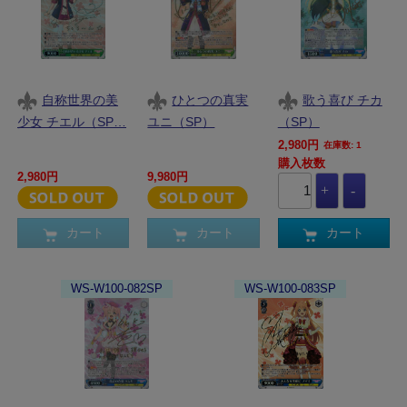
自称世界の美
ひとつの真実
歌う喜び チカ
少女 チエル（SP…
ユニ（SP）
（SP）
2,980円
在庫数: 1
購入枚数
2,980円
9,980円
カート
カート
カート
WS-W100-082SP
WS-W100-083SP