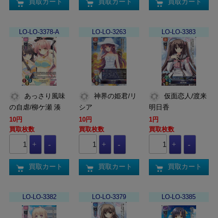
買取カート
買取カート
買取カート
LO-LO-3378-A
LO-LO-3263
LO-LO-3383
あっさり風味
神界の姫君/リ
仮面恋人/渡来
の自虐/柳ケ瀬 湊
シア
明日香
10円
10円
1円
買取枚数
買取枚数
買取枚数
買取カート
買取カート
買取カート
LO-LO-3382
LO-LO-3379
LO-LO-3385