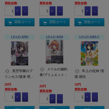
買取枚数
買取枚数
買取枚数
買取カート
買取カート
買取カート
LO-LO-3255
LO-LO-3254
LO-LO-3265-C
メリルの婚約
美空学園のプ
年上の従姉 /安
者/ブリュエット・
リンセス/渡来 明…
場 琥珀
…
20円
10円
20円
買取枚数
買取枚数
買取枚数