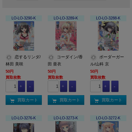
LO-LO-3290-K
LO-LO-3289-K
LO-LO-3288-K
恋するリンダ/
コーダイン/香
ボーダーガー
林田 美咲
田 亜衣
ル/山科 京
50円
50円
50円
買取枚数
買取枚数
買取枚数
買取カート
買取カート
買取カート
LO-LO-3276-K
LO-LO-3273-K
LO-LO-3272-K