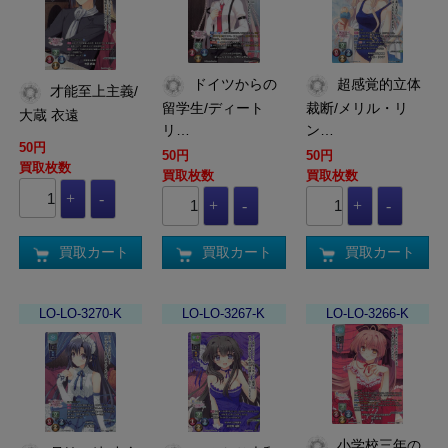
ドイツからの
超感覚的立体
才能至上主義/
留学生/ディート
裁断/メリル・リ
大蔵 衣遠
リ…
ン…
50円
50円
50円
買取枚数
買取枚数
買取枚数
買取カート
買取カート
買取カート
LO-LO-3270-K
LO-LO-3267-K
LO-LO-3266-K
小学校三年の