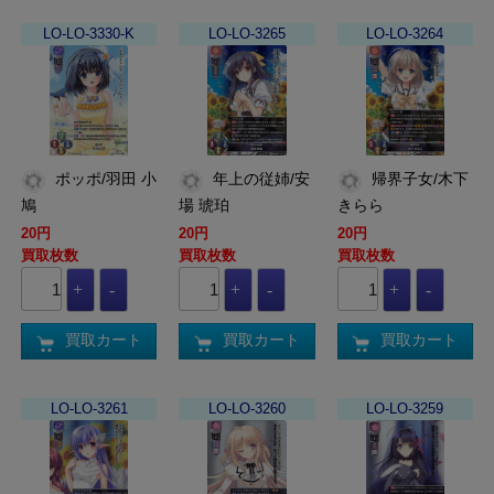
LO-LO-3330-K
LO-LO-3265
LO-LO-3264
ポッポ/羽田 小
年上の従姉/安
帰界子女/木下
鳩
場 琥珀
きらら
20円
20円
20円
買取枚数
買取枚数
買取枚数
買取カート
買取カート
買取カート
LO-LO-3261
LO-LO-3260
LO-LO-3259