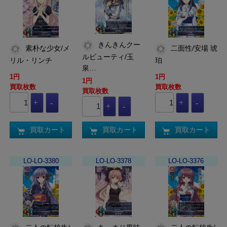
きんきんクー
素朴な少女/メ
二面性/安場 琥
ルビューティ/玉
リル・リンチ
珀
泉…
1円
1円
1円
買取枚数
買取枚数
買取枚数
買取カート
買取カート
買取カート
LO-LO-3380
LO-LO-3378
LO-LO-3376