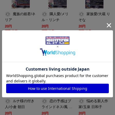
魔族の姫君/ネ
隣人愛/メリ
家族愛/大蔵 り
リア
ル・リンチ
そな
20円
20円
20円
買取枚数
買取枚数
買取枚数
買取カート
買取カート
買取カート
LO-LO-3258
LO-LO-3257
LO-LO-3256
ルナ様の付き
恋の予感はブ
悩める新人作
人/小倉 朝日
ラインドネス/鳳 …
家/玉泉 日和子
20円
20円
20円