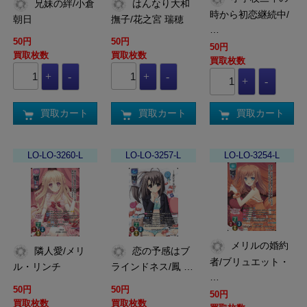
兄妹の絆/小倉
はんなり大和
時から初恋継続中/
朝日
撫子/花之宮 瑞穂
…
50円
50円
50円
買取枚数
買取枚数
買取枚数
買取カート
買取カート
買取カート
LO-LO-3260-L
LO-LO-3257-L
LO-LO-3254-L
メリルの婚約
隣人愛/メリ
恋の予感はブ
者/ブリュエット・
ル・リンチ
ラインドネス/鳳 …
…
50円
50円
50円
買取枚数
買取枚数