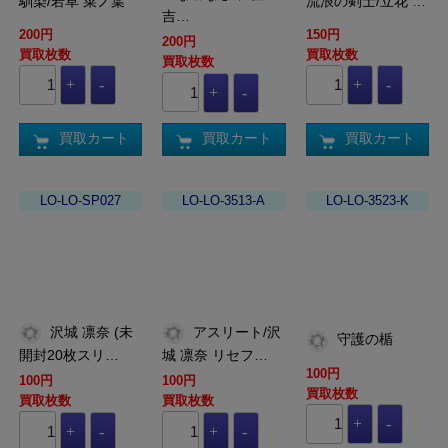
馴染/若草 菜ノ葉
流浪の剣士/立花 …
吉…
200円
150円
200円
買取枚数
買取枚数
買取枚数
買取カート
買取カート
買取カート
LO-LO-SP027
LO-LO-3513-A
LO-LO-3523-K
沢城 凛奈 (未
アスリート/沢
守護の楯
開封20枚スリ…
城 凛奈 リセフ…
100円
100円
100円
買取枚数
買取枚数
買取枚数