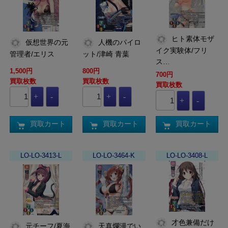
ヒト素体モザ
仮想世界の元
人機のパイロ
イク実験体/フリ
管理者/エリス
ット/津崎 青葉
ス…
1,500円
800円
700円
買取枚数
買取枚数
買取枚数
買取カート
買取カート
買取カート
LO-LO-3413-L
LO-LO-3464-K
LO-LO-3408-L
才色兼備だけ
元チーフ/夏海
天真爛漫でい