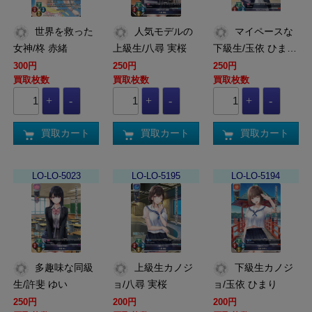
世界を救った
人気モデルの
マイペースな
女神/柊 赤緒
上級生/八尋 実桜
下級生/玉依 ひま…
300円
250円
250円
買取枚数
買取枚数
買取枚数
買取カート
買取カート
買取カート
LO-LO-5023
LO-LO-5195
LO-LO-5194
多趣味な同級
上級生カノジ
下級生カノジ
生/許斐 ゆい
ョ/八尋 実桜
ョ/玉依 ひまり
250円
200円
200円