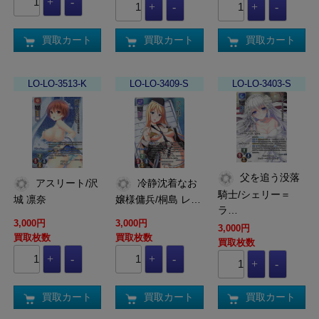
買取カート
買取カート
買取カート
LO-LO-3513-K
LO-LO-3409-S
LO-LO-3403-S
父を追う没落
アスリート/沢
冷静沈着なお
騎士/シェリー＝
城 凛奈
嬢様傭兵/桐島 レ…
ラ…
3,000円
3,000円
3,000円
買取枚数
買取枚数
買取枚数
買取カート
買取カート
買取カート