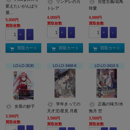
ツンデレのカ
完璧主義/花鳥
変えたいがんばり
トレア
玲愛
屋…
4,000円
4,000円
5,000円
買取枚数
買取枚数
買取枚数
買取カート
買取カート
買取カート
LO-LO-3530
LO-LO-3468-K
LO-LO-3410-S
学年きっての
正義の味方/水
女装の妙子
天才児/星見 月夜
無月 空
3,500円
3,500円
3,500円
買取枚数
買取枚数
買取枚数