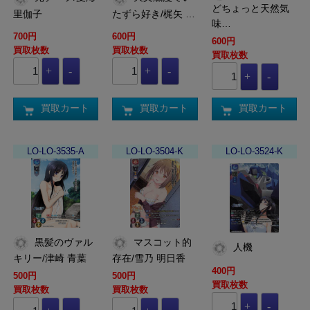
どちょっと天然気
里伽子
たずら好き/梶矢 …
味…
700円
600円
600円
買取枚数
買取枚数
買取枚数
買取カート
買取カート
買取カート
LO-LO-3535-A
LO-LO-3504-K
LO-LO-3524-K
黒髪のヴァル
マスコット的
人機
キリー/津崎 青葉
存在/雪乃 明日香
400円
500円
500円
買取枚数
買取枚数
買取枚数