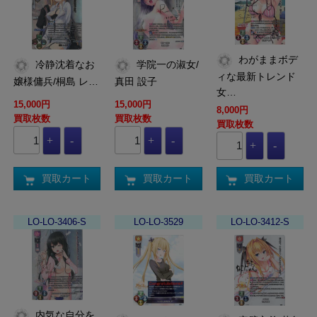
わがままボデ
冷静沈着なお
学院一の淑女/
ィな最新トレンド
嬢様傭兵/桐島 レ…
真田 設子
女…
15,000円
15,000円
8,000円
買取枚数
買取枚数
買取枚数
買取カート
買取カート
買取カート
LO-LO-3406-S
LO-LO-3529
LO-LO-3412-S
内気な自分を