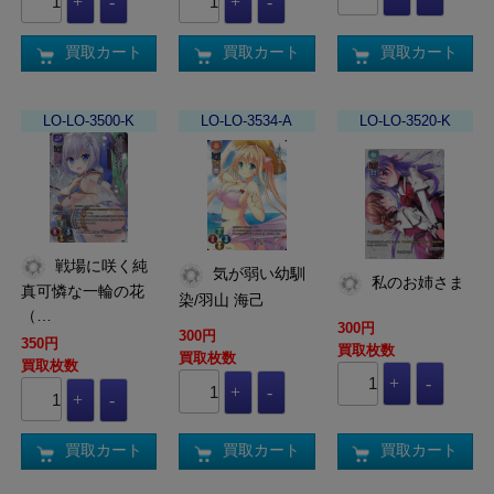
買取カート
買取カート
買取カート
LO-LO-3500-K
LO-LO-3534-A
LO-LO-3520-K
戦場に咲く純
気が弱い幼馴
私のお姉さま
真可憐な一輪の花
染/羽山 海己
（…
300円
300円
350円
買取枚数
買取枚数
買取枚数
買取カート
買取カート
買取カート