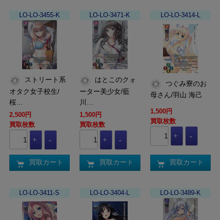
LO-LO-3455-K
LO-LO-3471-K
LO-LO-3414-L
ストリート系
はとこのクォ
つぐみ寮のお
オタク女子校生/
ーター美少女/藍
母さん/羽山 海己
桜…
川…
1,500円
2,500円
1,500円
買取枚数
買取枚数
買取枚数
買取カート
買取カート
買取カート
LO-LO-3411-S
LO-LO-3404-L
LO-LO-3489-K