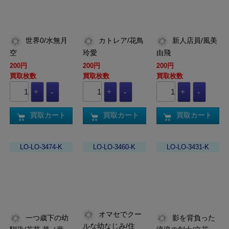
世界0/水無月
カトレア/花鳥
新人店員/風美
空
玲愛
由飛
200円
200円
200円
買取枚数
買取枚数
買取枚数
買取カート
買取カート
買取カート
LO-LO-3474-K
LO-LO-3460-K
LO-LO-3431-K
オマセでクー
一つ歳下の幼
影を背負った
ルな幼なじみ/住