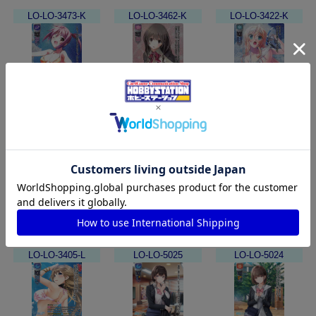
LO-LO-3473-K
LO-LO-3462-K
LO-LO-3422-K
クリムゾンロ
次代の新生徒
憧れの学生会
ータス/渚 千夏
会長/高幡 ちはる
長/春日崎 雪乃
300円
300円
300円
買取枚数
買取枚数
買取枚数
買取カート
買取カート
買取カート
LO-LO-3405-L
LO-LO-5025
LO-LO-5024