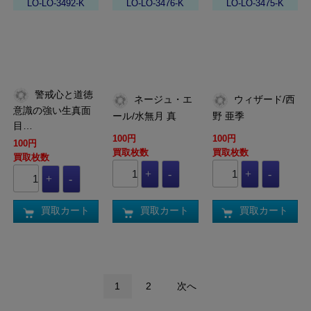
LO-LO-3492-K
LO-LO-3476-K
LO-LO-3475-K
警戒心と道徳
ネージュ・エ
ウィザード/西
意識の強い生真面
ール/水無月 真
野 亜季
目…
100円
100円
100円
買取枚数
買取枚数
買取枚数
買取カート
買取カート
買取カート
1
2
次へ