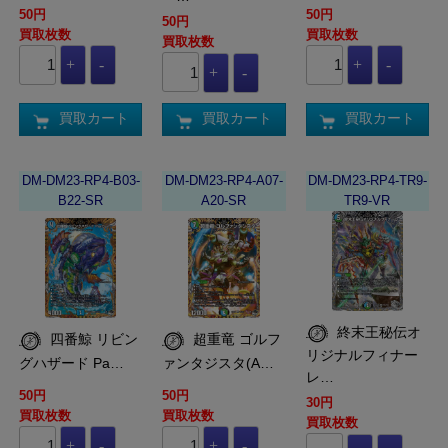
50円
50円
50円
買取枚数
買取枚数
買取枚数
買取カート
買取カート
買取カート
DM-DM23-RP4-B03-
DM-DM23-RP4-A07-
DM-DM23-RP4-TR9-
B22-SR
A20-SR
TR9-VR
終末王秘伝オ
四番鯨 リビン
超重竜 ゴルフ
リジナルフィナー
グハザード Pa…
ァンタジスタ(A…
レ…
50円
50円
30円
買取枚数
買取枚数
買取枚数