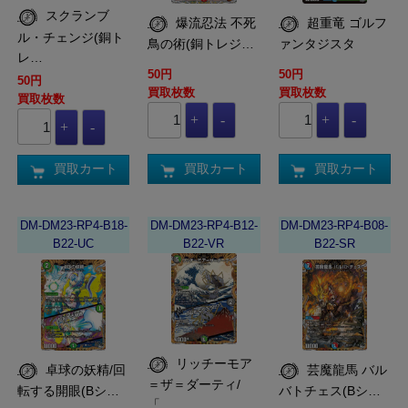
スクランブ
爆流忍法 不死
超重竜 ゴルフ
ル・チェンジ(銅ト
鳥の術(銅トレジ…
ァンタジスタ
レ…
50円
50円
50円
買取枚数
買取枚数
買取枚数
買取カート
買取カート
買取カート
DM-DM23-RP4-B18-
DM-DM23-RP4-B12-
DM-DM23-RP4-B08-
B22-UC
B22-VR
B22-SR
リッチーモア
卓球の妖精/回
芸魔龍馬 バル
＝ザ＝ダーティ/
転する開眼(Bシ…
バトチェス(Bシ…
「…