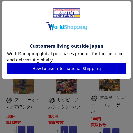
100円
100円
100円
買取枚数
買取枚数
買取枚数
買取カート
買取カート
買取カート
DM-DM23-RP4-B06-
DM-DM23-RP4-B05-
DM-DM23-RP4-B01-
B22-SR
B22-SR
B22-OR
富轟皇 ゴルギ
ア：ニーオ：
サケビ・ポエ
ーニ・エン・ゲ
マクア(Bシク)
ムシャウター/♪い…
ル…
100円
100円
100円
買取枚数
買取枚数
買取枚数