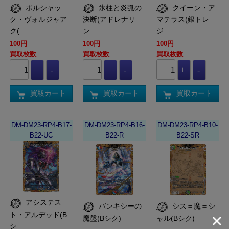
ボルシャッ
氷柱と炎弧の
クイーン・ア
ク・ヴォルジャア
決断(アドレナリ
マテラス(銀トレ
ク(…
ン…
ジ…
100円
100円
100円
買取枚数
買取枚数
買取枚数
買取カート
買取カート
買取カート
DM-DM23-RP4-B17-
DM-DM23-RP4-B16-
DM-DM23-RP4-B10-
B22-UC
B22-R
B22-SR
アシステス
バンキシーの
シス＝魔＝シ
ト・アルデッド(B
魔盤(Bシク)
ャル(Bシク)
シ…