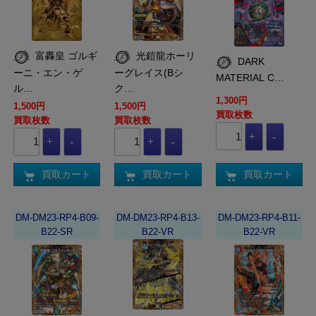
富轟皇 ゴルギ
光鎧龍ホーリ
DARK
ーニ・エン・ゲ
ーグレイス(Bシ
MATERIAL C…
ル…
ク…
1,300円
1,500円
1,500円
買取枚数
買取枚数
買取枚数
買取カート
買取カート
買取カート
DM-DM23-RP4-B09-
DM-DM23-RP4-B13-
DM-DM23-RP4-B11-
B22-SR
B22-VR
B22-VR