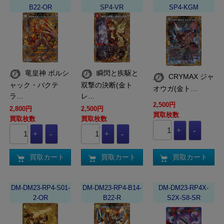
B22-OR
SP4-VR
SP4-KGM
竜皇神 ボルシ
瞬閃と疾駆と
CRYMAX ジャ
ャック・バクテ
双撃の決断(金ト
オウガ(金ト…
ラ…
レ…
2,500円
2,800円
2,500円
買取枚数
買取枚数
買取枚数
買取カート
買取カート
買取カート
DM-DM23-RP4-S01-
DM-DM23-RP4-B14-
DM-DM23-RP4X-
2-OR
B22-R
S2X-S8-SR