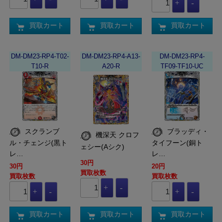
買取カート
買取カート
買取カート
DM-DM23-RP4-T02-
DM-DM23-RP4-A13-
DM-DM23-RP4-
T10-R
A20-R
TF09-TF10-UC
スクランブ
ブラッディ・
機深天 クロフ
ル・チェンジ(黒ト
タイフーン(銅ト
ェシー(Aシク)
レ…
レ…
30円
30円
20円
買取枚数
買取枚数
買取枚数
買取カート
買取カート
買取カート