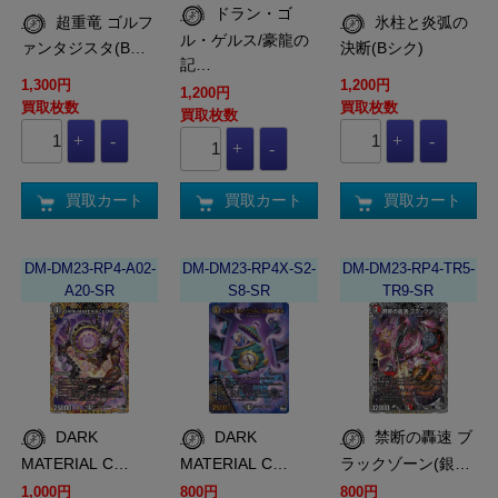
ドラン・ゴ
超重竜 ゴルフ
氷柱と炎弧の
ル・ゲルス/豪龍の
ァンタジスタ(B…
決断(Bシク)
記…
1,300円
1,200円
1,200円
買取枚数
買取枚数
買取枚数
買取カート
買取カート
買取カート
DM-DM23-RP4-A02-
DM-DM23-RP4X-S2-
DM-DM23-RP4-TR5-
A20-SR
S8-SR
TR9-SR
DARK
DARK
禁断の轟速 ブ
MATERIAL C…
MATERIAL C…
ラックゾーン(銀…
1,000円
800円
800円