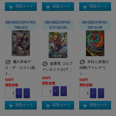
買取カート
買取カート
買取カート
DM-DM23-RP4-TR1-
DM-DM23-RP4X-
DM-DM23-RP4X-
TR9-LEG
S7X-S8-SR
03X-8-VR
魔の革命デ
氷柱と炎弧の
超重竜 ゴルフ
ス・ザ・ロスト(銀
決断(アドレナリ
ァンタジスタ(ア…
ト…
ン…
500円
600円
500円
買取枚数
買取枚数
買取枚数
買取カート
買取カート
買取カート