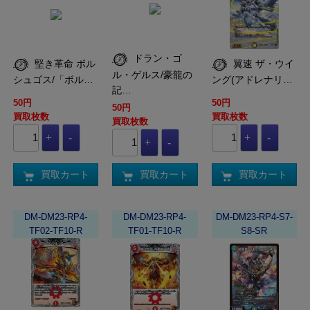
ドラン・ゴ
堅き革命 ボル
翼速 ザ・ウイ
ル・ゲルス/豪龍の
シュゴス/「ボル…
ング(アドレナリ…
記…
50円
50円
50円
買取枚数
買取枚数
買取枚数
買取カート
買取カート
買取カート
DM-DM23-RP4-
DM-DM23-RP4-
DM-DM23-RP4-S7-
TF02-TF10-R
TF01-TF10-R
S8-SR