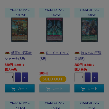
YR-RD-KP25-
YR-RD-KP25-
YR-RD-KP25-
JP017SE
JP062SE
JP058SE
纏竜の探索者
R・イクイップ
旅立ちの三賢
シャーナ(SE)
(SE)
者(SE)
380円
280円
在庫数: 1
在庫数: 6
購入枚数
購入枚数
280円
カート
カート
カート
YR-RD-KP25-
YR-RD-KP25-
YR-RD-KP25-
JP056SE
JP053SE
JP021SE