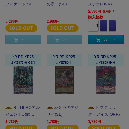
フィナート(SE)
の章一(SE)
ステラ(ORR)
2,580円
在庫数: 1
購入枚数
3,280円
2,980円
カート
カート
カート
YR-RD-KP25-
YR-RD-KP25-
YR-RD-KP25-
JP042ORR-01
JP029SE
JP063ORR
R・HEROアル
花牙点のアジ
ヒステリッ
ジェントO(武…
サイ(SE)
ク・アイズ(ORR)
1,780円
1,780円
1,780円