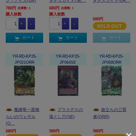
ク・アイズ(UR)
きデスガイド(SE…
きデスガイド(UR…
780円
680円
在庫数: 1
在庫数: 1
購入枚数
購入枚数
680円
カート
カート
カート
YR-RD-KP25-
YR-RD-KP25-
YR-RD-KP25-
JP021ORR
JP064SE
JP058ORR
魔纏竜一星喰
ブラスデスの
旅立ちの三賢
らいのヴェザル
落とし穴(SE)
者(ORR)
(O…
680円
580円
580円