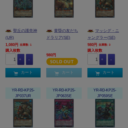
聖丘の護尭神
黄昏の友だち
マッシグ・ニ
(UR)
ドラリア(SE)
ャングラー(SE)
1,080円
980円
在庫数: 1
在庫数: 3
購入枚数
購入枚数
980円
カート
カート
カート
YR-RD-KP25-
YR-RD-KP25-
YR-RD-KP25-
JP037UR
JP063SE
JP059SE