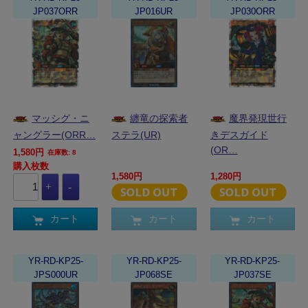
JP037ORR
JP016UR
JP030ORR
マッシグ・ニ
纏竜の探索者
魔界発現世行
ャングラー(ORR…
ステラ(UR)
きデスガイド
(OR…
1,580円
在庫数: 8
購入枚数
1,580円
1,280円
カート
カート
カート
YR-RD-KP25-
YR-RD-KP25-
YR-RD-KP25-
JPS000UR
JP068SE
JP037SE