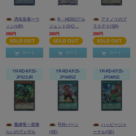
憑依装着ーウ
R・HEROアル
アクノリのブ
ィン(UR)
ジェントO(O…
ラスデス(SR)
280円
280円
280円
カート
カート
カート
YR-RD-KP25-
YR-RD-KP25-
YR-RD-KP25-
JP021UR
JP049SE
JP048SE
魔纏竜一星喰
号外バーン
ハッピージャ
らいのヴェザル
(SE)
ーナル(SE)