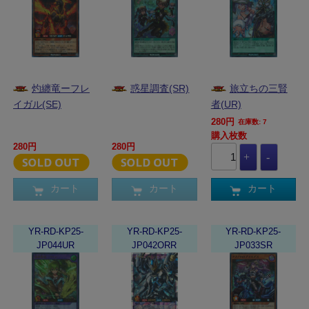
灼纏竜ーフレ
惑星調査(SR)
旅立ちの三賢
イガル(SE)
者(UR)
280円
在庫数: 7
購入枚数
280円
280円
カート
カート
カート
YR-RD-KP25-
YR-RD-KP25-
YR-RD-KP25-
JP044UR
JP042ORR
JP033SR