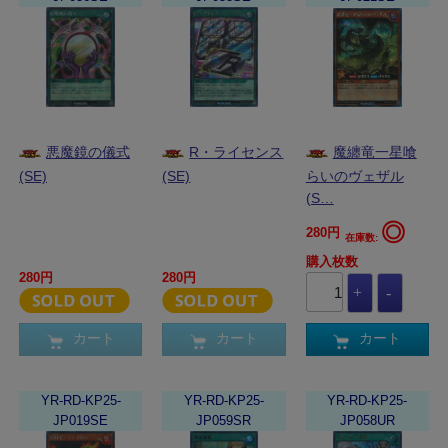
悪魔鏡の儀式
R・ライセンス
魔纏竜一星喰
(SE)
(SE)
らいのヴェザル
(S…
◎
280円
在庫数:
購入枚数
280円
280円
カート
カート
カート
YR-RD-KP25-
YR-RD-KP25-
YR-RD-KP25-
JP019SE
JP059SR
JP058UR