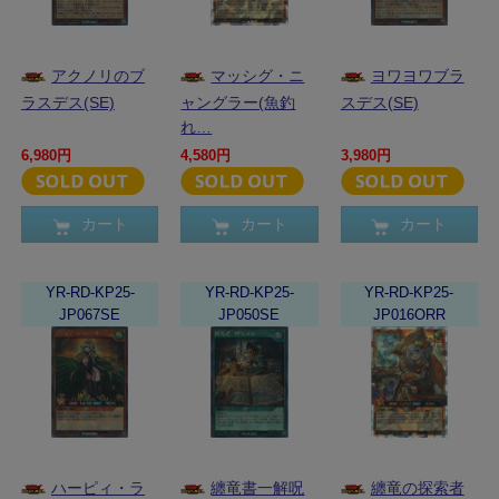
アクノリのブ
マッシグ・ニ
ヨワヨワブラ
ラスデス(SE)
ャングラー(魚釣
スデス(SE)
れ…
6,980円
4,580円
3,980円
カート
カート
カート
YR-RD-KP25-
YR-RD-KP25-
YR-RD-KP25-
JP067SE
JP050SE
JP016ORR
ハーピィ・ラ
纏竜書一解呪
纏竜の探索者