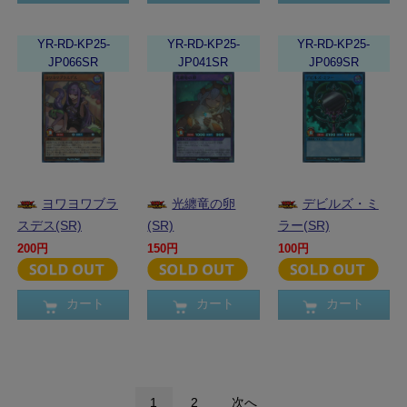
YR-RD-KP25-
YR-RD-KP25-
YR-RD-KP25-
JP066SR
JP041SR
JP069SR
ヨワヨワブラ
光纏竜の卵
デビルズ・ミ
スデス(SR)
(SR)
ラー(SR)
200円
150円
100円
カート
カート
カート
1
2
次へ