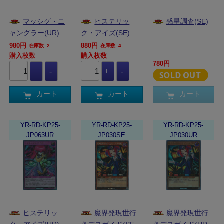
マッシグ・ニ
ヒステリッ
惑星調査(SE)
ャングラー(UR)
ク・アイズ(SE)
980円
880円
在庫数: 2
在庫数: 4
購入枚数
購入枚数
780円
カート
カート
カート
YR-RD-KP25-
YR-RD-KP25-
YR-RD-KP25-
JP063UR
JP030SE
JP030UR
ヒステリッ
魔界発現世行
魔界発現世行