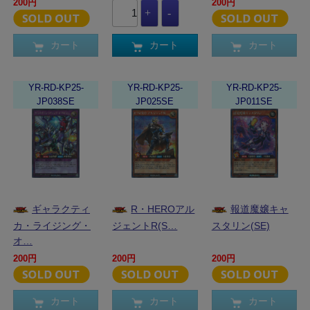
200円
200円
カート
カート
カート
YR-RD-KP25-
YR-RD-KP25-
YR-RD-KP25-
JP038SE
JP025SE
JP011SE
ギャラクティ
R・HEROアル
報道魔嬢キャ
カ・ライジング・
ジェントR(S…
スタリン(SE)
オ…
200円
200円
200円
カート
カート
カート