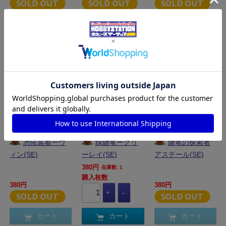
カート
カート
カート
YR-RD-KP25-
YR-RD-KP25-
YR-RD-KP25-
JP044SE
JP020SE
JP018SE
憑依装着ーウ
緑纏竜ーグリ
纏竜の探索者
ィン(SE)
ーレイ(SE)
アステール(SE)
380円
在庫数: 1
購入枚数
380円
380円
カート
カート
カート