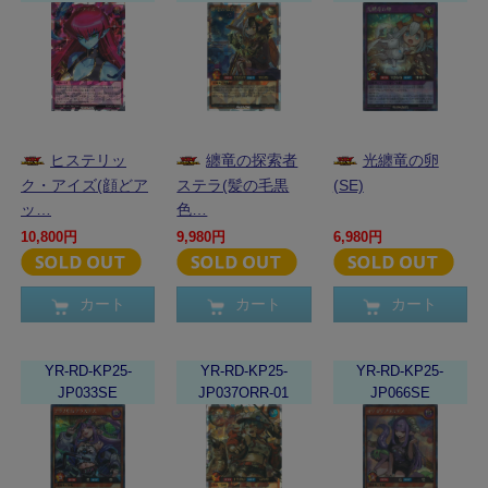
ヒステリッ
纏竜の探索者
光纏竜の卵
ク・アイズ(顔どア
ステラ(髪の毛黒
(SE)
ッ…
色…
10,800円
9,980円
6,980円
カート
カート
カート
YR-RD-KP25-
YR-RD-KP25-
YR-RD-KP25-
JP033SE
JP037ORR-01
JP066SE